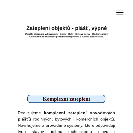
Zateplení objektů - plášť, výpně
Objekty občanské vybavenosti - Firmy - Byty - Bytové domy - Rodinné domy
Od návrhu po realizaci – profesionální přístup a kvalitní technologie.
Komplexní zateplení
Realizujeme
komplexní zateplení obvodových
plášťů
rodinných, bytových i komerčních objektů.
Navrhujeme a provádíme systémy, které odpovídají
typu stavby, jejímu technickému stavu i