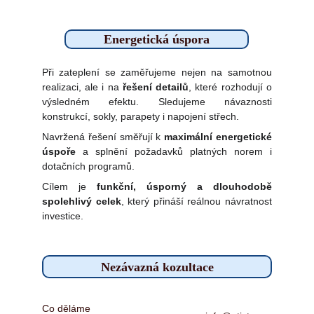
Energetická úspora
Při zateplení se zaměřujeme nejen na samotnou
realizaci, ale i na
řešení detailů
, které rozhodují o
výsledném efektu. Sledujeme návaznosti
konstrukcí, sokly, parapety i napojení střech.
Navržená řešení směřují k
maximální energetické
úspoře
a splnění požadavků platných norem i
dotačních programů.
Cílem je
funkční, úsporný a dlouhodobě
spolehlivý celek
, který přináší reálnou návratnost
investice.
Nezávazná kozultace
Co děláme 