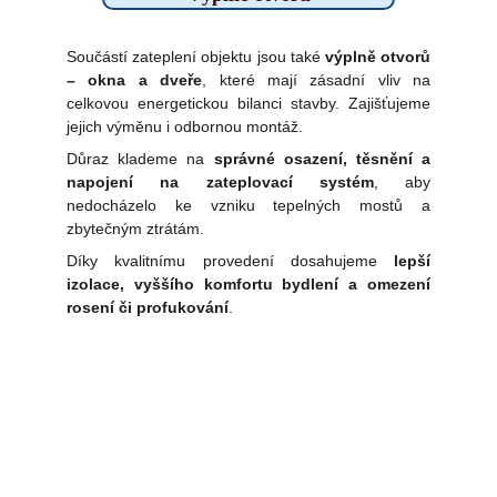
Součástí zateplení objektu jsou také
výplně otvorů
– okna a dveře
, které mají zásadní vliv na
celkovou energetickou bilanci stavby. Zajišťujeme
jejich výměnu i odbornou montáž.
Důraz klademe na
správné osazení, těsnění a
napojení na zateplovací systém
, aby
nedocházelo ke vzniku tepelných mostů a
zbytečným ztrátám.
Díky kvalitnímu provedení dosahujeme
lepší
izolace, vyššího komfortu bydlení a omezení
rosení či profukování
.